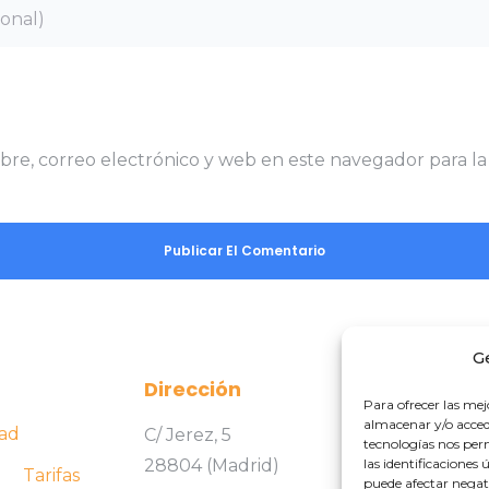
re, correo electrónico y web en este navegador para la
G
Dirección
Hor
Para ofrecer las mej
almacenar y/o accede
dad
C/ Jerez, 5
Lun
tecnologías nos pe
28804 (Madrid)
08:
las identificaciones 
Tarifas
puede afectar negati