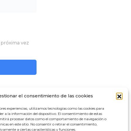
 próxima vez
estionar el consentimiento de las cookies
ario
ores experiencias, utilizamos tecnologías como las cookies para
r a la información del dispositivo. El consentimiento de estas
es - Jueves
rmitirá procesar datos como el comportamiento de navegación o
00h a 14:00h /16:00h a 18:00h
únicas en este sitio. No consentir o retirar el consentimiento,
vamente a ciertas características y funciones.