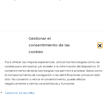
Gestionar el
consentimiento de las
cookies
Para ofrecer las mejores experiencias, utilizamos tecnologías como las
cookies para almacenar y/o acceder a la información del dispositivo. El
Aviso Legal
Política de privacidad
consentimiento de estas tecnologías nos permitirá procesar datos como
el comportamiento de navegación o las identificaciones únicas en este
Política de Cookies
Tarifas
sitio. No consentir o retirar el consentimiento, puede afectar
negativamente a ciertas características y funciones.
Gestionar los servicios
Dirección
C/ Jerez, 5
28804 (Madrid)