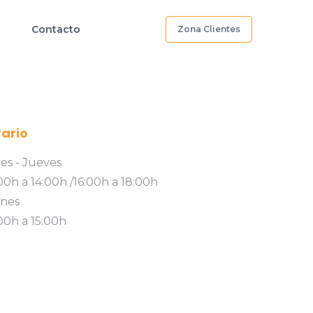
Contacto
Zona Clientes
ario
es - Jueves
00h a 14:00h /16:00h a 18:00h
rnes
00h a 15:00h