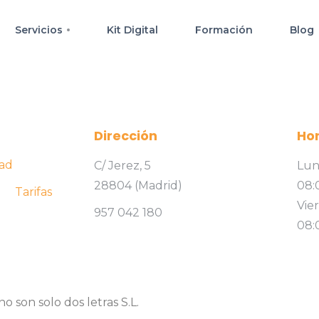
Servicios
Kit Digital
Formación
Blog
s
Dirección
Hor
dad
C/ Jerez, 5
Lun
28804 (Madrid)
08:
Tarifas
Vie
957 042 180
08:
 son solo dos letras S.L.